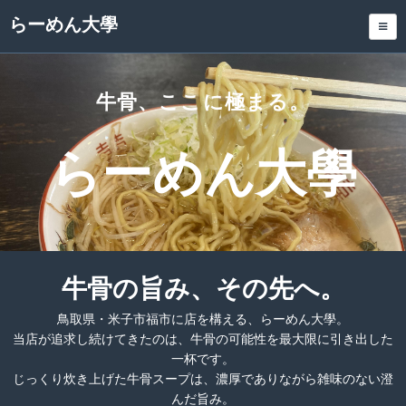
らーめん大學
牛骨、ここに極まる。
らーめん大學
牛骨の旨み、その先へ。
鳥取県・米子市福市に店を構える、らーめん大學。
当店が追求し続けてきたのは、牛骨の可能性を最大限に引き出した
一杯です。
じっくり炊き上げた牛骨スープは、濃厚でありながら雑味のない澄
んだ旨み。